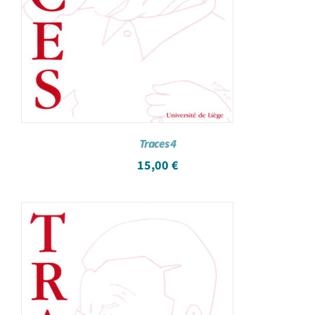
Traces 4
15,00
€