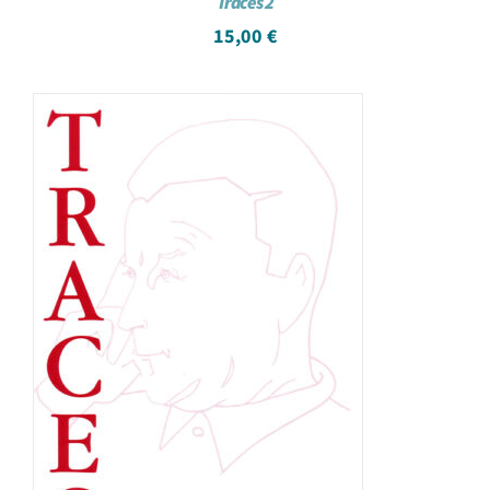
Traces 2
15,00
€