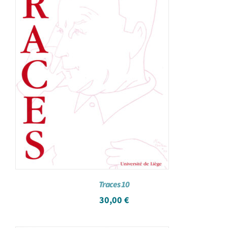
Traces 10
30,00
€