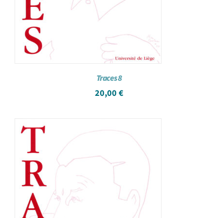
Traces 8
20,00
€