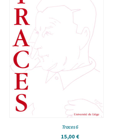
Traces 6
15,00
€