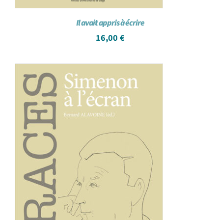
Il avait appris à écrire
16,00
€