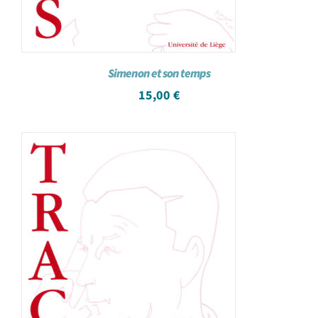
Simenon et son temps
15,00
€