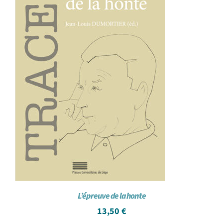
L’épreuve de la honte
13,50
€