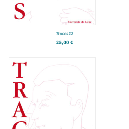
Traces 12
25,00
€