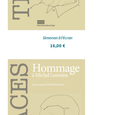
Simenon à l’écran
16,00
€