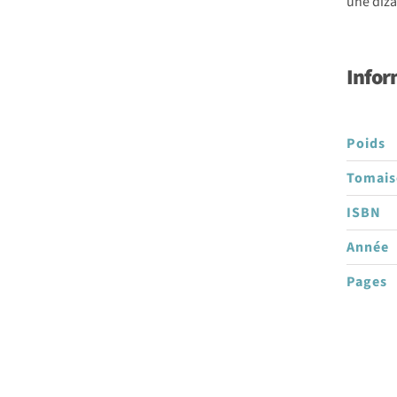
une diza
Maigret
Infor
Poids
Tomai
ISBN
Année
Pages