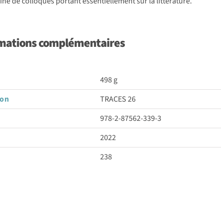
ine de colloques portant essentiellement sur la littérature.
mations complémentaires
498 g
son
TRACES 26
978-2-87562-339-3
2022
238