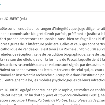
€
rc JOUBERT (éd.)
ête sur un enquêteur parangon d’intégrité : quel juge diligenterait c
er le commissaire Maigret d’avoir parfois, préférant la justice à la 
 fort probablement sortis coupables. Aussi bien ne s’agit-il pas ici
bres figures de la littérature policière. Celles et ceux qui sont parti
ut catholique de Vendée qui s’est tenu à La Roche-sur-Yon du 28 au 2
s études de réception, celle de l’érudition biographique, celle de l’a
la « raison des effets », selon la formule de Pascal, laquelle tient à la
des articles rassemblés dans ce volume sont signés par des auteurs
 étaient ou sont devenus des lecteurs fervents de celui qui, au cour
iminel en inscrivant la recherche du coupable dans l’institution pol
qui enfreignent la loi, les mobiles psychologiques de leurs infractio
c JOUBERT, agrégé et docteur en philosophie, est maître de conféren
de cet institut. On lui doit
Foi juive et croyance chrétienne
(2001),
Le
ation avec Gilbert Pons,
Portraits de Maîtres. Les professeurs de phil