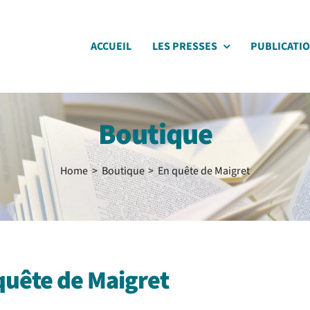
ACCUEIL
LES PRESSES
PUBLICATI
Boutique
Home
Boutique
En quête de Maigret
quête de Maigret