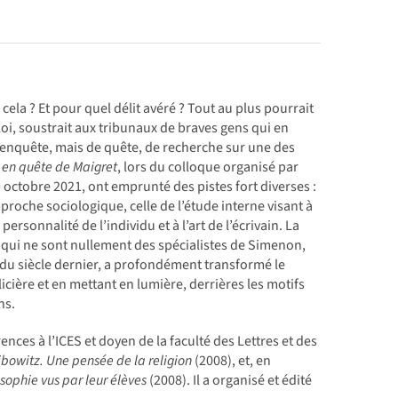
ela ? Et pour quel délit avéré ? Tout au plus pourrait
loi, soustrait aux tribunaux de braves gens qui en
 d’enquête, mais de quête, de recherche sur une des
s
en quête de Maigret
, lors du colloque organisé par
9 octobre 2021, ont emprunté des pistes fort diverses :
pproche sociologique, celle de l’étude interne visant à
 personnalité de l’individu et à l’art de l’écrivain. La
 qui ne sont nullement des spécialistes de Simenon,
s du siècle dernier, a profondément transformé le
icière et en mettant en lumière, derrières les motifs
ns.
ces à l’ICES et doyen de la faculté des Lettres et des
ibowitz. Une pensée de la religion
(2008), et, en
osophie vus par leur élèves
(2008). Il a organisé et édité