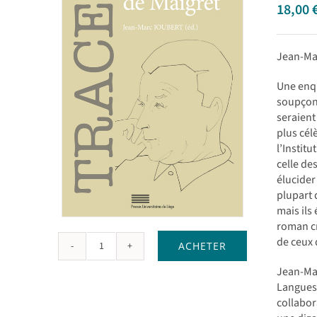
18,00
Jean-Ma
Une enqu
soupçonn
seraient
plus célè
l’Instit
celle de
élucider 
plupart 
mais ils
roman cr
de ceux 
ACHETER
quantité
de
Jean-Mar
En
Langues 
quête
collabor
de