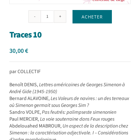
ACHETER
quantité
de
Traces 10
Traces
10
30,00
€
par COLLECTIF
Benoît DENIS,
Lettres américaines de Georges Simenon à
André Gide (1945-1950)
Bernard ALAVOINE,
Les Voleurs de navires : un des terreaux
où Simenon germait sous Georges Sim ?
Sandro VOLPE,
Pas feutrés: palimpseste simenonien
Paul MERCIER,
La voie souterraine dans Feux rouges
Abdelouahed MABROUR,
Un aspect de la description chez
Simenon : la caractérisation adjectivale. I – Considérations
d’ordre morphologique