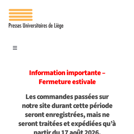
Passer
au
contenu
Toggle
Navigation
Accueil
Information importante –
Fermeture estivale
Les presses
Les commandes passées sur
Publications
notre site durant cette période
seront enregistrées, mais ne
seront traitées et expédiées qu’à
Contacts
partir du 17 août 2026.