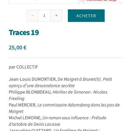
ACHETER
quantité
de
Traces 19
Traces
19
25,00
€
par COLLECTIF
Jean-Louis DUMORTIER,
De Maigret à Brunet(ti). Petit
aperçu d’une descendance secrète
Philippe BLONBDEAU,
Héritier de Simenon : Nicolas
Freeling
Paul MERCIER
, Le commissaire Adamsberg dans les pas de
Maigret
Michel LEMOINE,
Un roman sous influence : Prélude
d’octobre de Denis Lacasse
Jacqueline GUITTARD,
Un fantôme de Maigret :