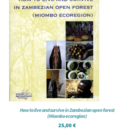
How to live and survive in Zambezian open forest
(Miombo ecoregion)
25,00
€