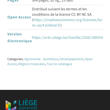
Pages
304 pages, 52 fig., 23 tabl.
Distribué suivant les termes et les
conditions de la licence CC-BY NC SA
Open Access
(
https://creativecommons.org/licenses/by-
nc-sa/4.0/deed.fr
)
Version
https://orbi.uliege.be/handle/2268/188554
électronique
Categories:
Agronomie - Gembloux
,
Développement
,
Open
Access
,
Régions tropicales
,
Tout le catalogue