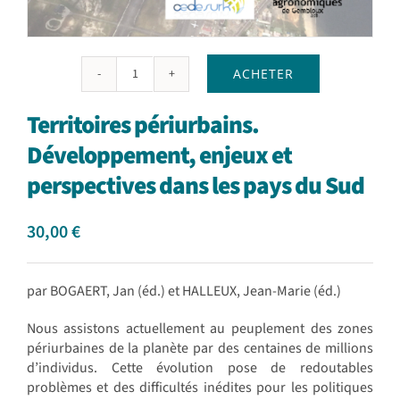
ACHETER
quantité
de
Territoires périurbains.
Territoires
périurbains.
Développement, enjeux et
Développement,
perspectives dans les pays du Sud
enjeux
et
perspectives
30,00
€
dans
les
pays
par BOGAERT, Jan (éd.) et HALLEUX, Jean-Marie (éd.)
du
Sud
Nous assistons actuellement au peuplement des zones
périurbaines de la planète par des centaines de millions
d’individus. Cette évolution pose de redoutables
problèmes et des difficultés inédites pour les politiques