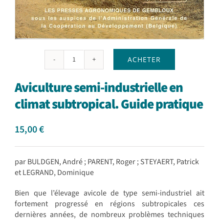
ACHETER
quantité
de
Aviculture semi-industrielle en
Aviculture
semi-
climat subtropical. Guide pratique
industrielle
en
15,00
€
climat
subtropical.
Guide
pratique
par BULDGEN, André ; PARENT, Roger ; STEYAERT, Patrick
et LEGRAND, Dominique
Bien que l’élevage avicole de type semi-industriel ait
fortement progressé en régions subtropicales ces
dernières années, de nombreux problèmes techniques