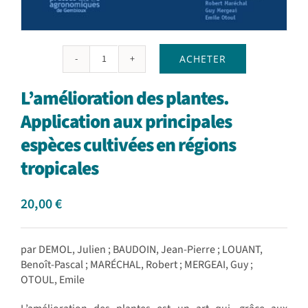
ACHETER
quantité
de
L’amélioration des plantes.
L'amélioration
des
Application aux principales
plantes.
espèces cultivées en régions
Application
aux
tropicales
principales
espèces
cultivées
20,00
€
en
régions
tropicales
par DEMOL, Julien ; BAUDOIN, Jean-Pierre ; LOUANT,
Benoît-Pascal ; MARÉCHAL, Robert ; MERGEAI, Guy ;
OTOUL, Emile