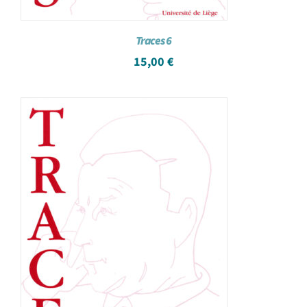
Traces 6
15,00
€