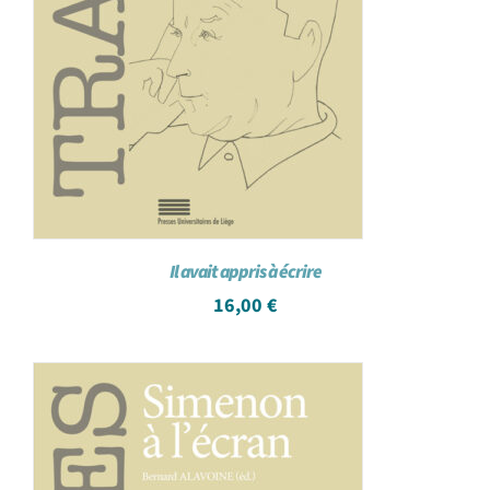
Il avait appris à écrire
16,00
€