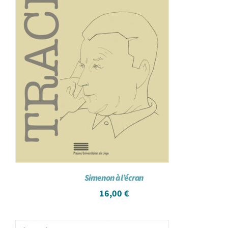
Simenon à l’écran
16,00
€