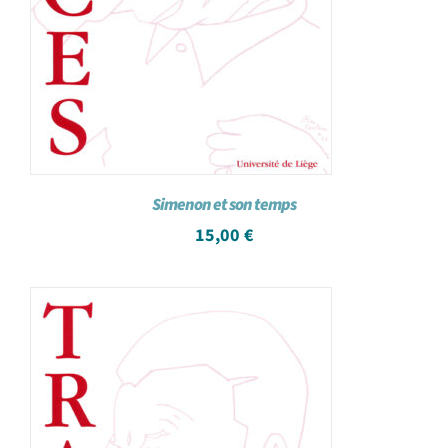
Simenon et son temps
15,00
€