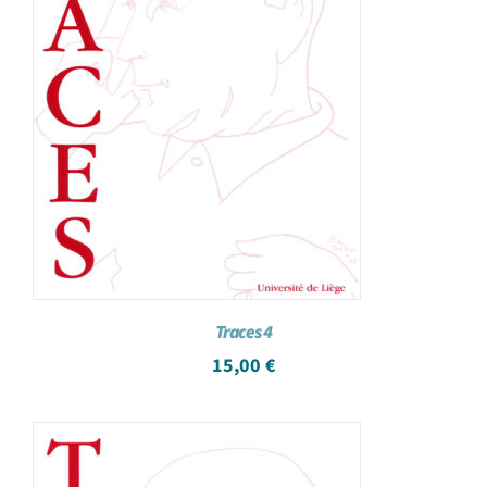
Traces 4
15,00
€