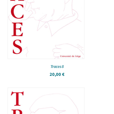
Traces 8
20,00
€