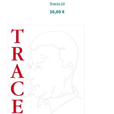
Traces 10
30,00
€