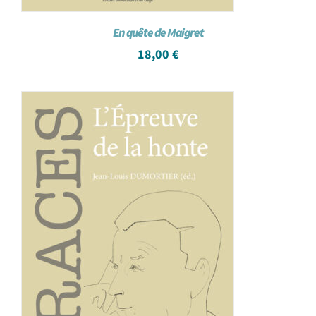
En quête de Maigret
18,00
€