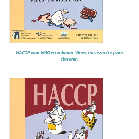
HACCP voor KMO en vakman. Vlees- en vissector (sans
classeur)