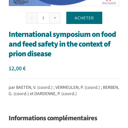
ACHETER
quantité
de
International symposium on food
International
symposium
and feed safety in the context of
on
prion disease
food
and
feed
12,00
€
safety
in
the
par BAETEN, V. (coord.) ; VERMEULEN, P. (coord.) ; BERBEN,
context
G. (coord.) et DARDENNE, P. (coord.)
of
prion
disease
Informations complémentaires