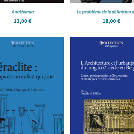
Anathomia
Le problème de la définition d
13,00
€
18,00
€