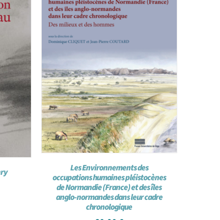
Les Environnements des
nry
occupations humaines pléistocènes
de Normandie (France) et des îles
anglo-normandes dans leur cadre
chronologique