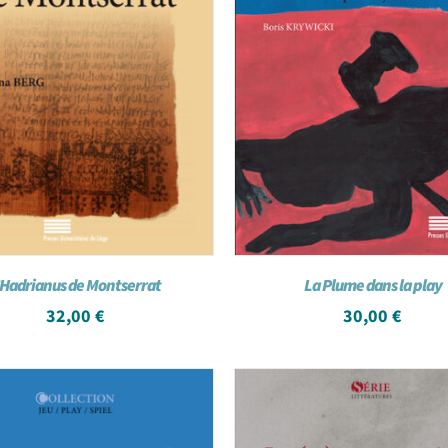
’Hadrianus de Montserrat
La Plume dans la play
32,00
€
30,00
€