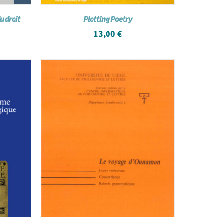
u droit
Plotting Poetry
13,00
€