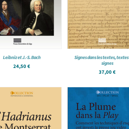
Leibniz et J.-S. Bach
Signes dans les textes, textes 
signes
24,50
€
37,00
€