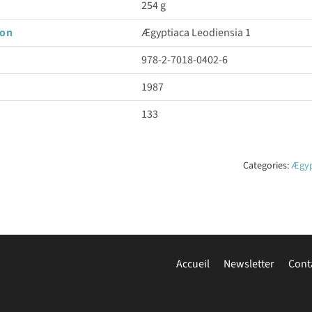
254 g
son
Ægyptiaca Leodiensia 1
978-2-7018-0402-6
1987
133
Categories:
Ægyp
Accueil
Newsletter
Cont