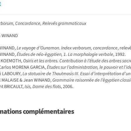
€
erborum, Concordance, Relevés grammaticaux
n WINAND
 WINAND,
Le voyage d’Ounamon. Index verborum, concordance
, rele
 WINAND,
Études de néo-égyptien, 1. La morphologie verbale
, 1992.
re KOEMOTH,
Osiris et les arbres. Contribution à l’étude des arbres sac
 Carlos MORENA GARCIA,
Études sur l’administration, le pouvoir et l’
ri LABOURY,
La statuaire de Thoutmosis III. Essai d’interprétation d’un
el MALAISE & Jean WINAND,
Grammaire raisonnée de l’égyptien class
nt BRICAULT,
Isis, Dame des flots
, 2006.
mations complémentaires