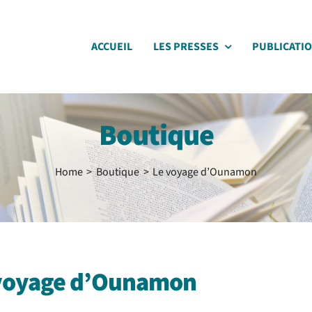
ACCUEIL
LES PRESSES
PUBLICATI
Boutique
Home
Boutique
Le voyage d’Ounamon
voyage d’Ounamon