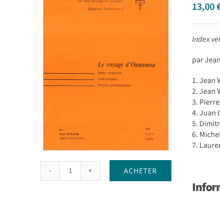
13,00
Index v
par Jea
1. Jean
2. Jean
3. Pier
4. Juan
5. Dimit
6. Mich
7. Laure
ACHETER
quantité
Infor
de
Le
voyage
d'Ounamon