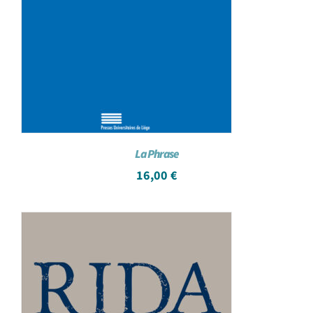
La Phrase
16,00
€