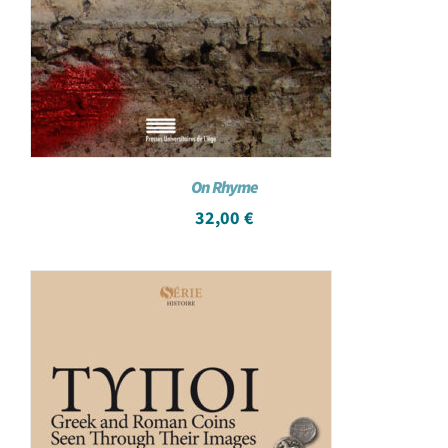
On Rhyme
32,00
€