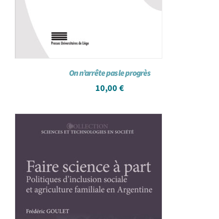
On n’arrête pas le progrès
10,00
€