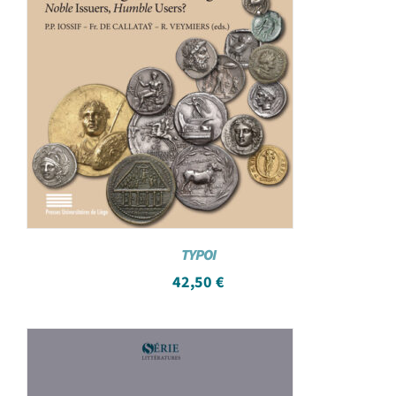
TYPOI
42,50
€