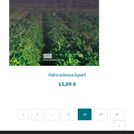
Faire science à part
15,00
€
1
…
17
18
19
20