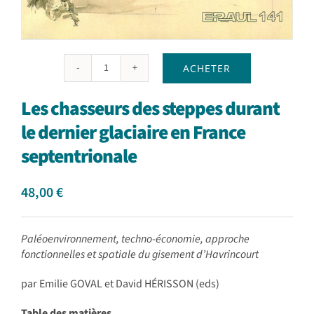
ACHETER
quantité
de
Les chasseurs des steppes durant
Les
chasseurs
le dernier glaciaire en France
des
septentrionale
steppes
durant
le
48,00
€
dernier
glaciaire
en
Paléoenvironnement, techno-économie, approche
France
fonctionnelles et spatiale du gisement d’Havrincourt
septentrionale
par Emilie GOVAL et David HÉRISSON (eds)
Table des matières