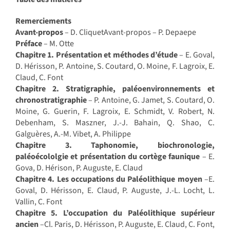
Remerciements
Avant-propos
– D. CliquetAvant-propos – P. Depaepe
Préface
– M. Otte
Chapitre 1. Présentation et méthodes d’étude
– E. Goval,
D. Hérisson, P. Antoine, S. Coutard, O. Moine, F. Lagroix, E.
Claud, C. Font
Chapitre 2. Stratigraphie, paléoenvironnements et
chronostratigraphie
– P. Antoine, G. Jamet, S. Coutard, O.
Moine, G. Guerin, F. Lagroix, E. Schmidt, V. Robert, N.
Debenham, S. Maszner, J.-J. Bahain, Q. Shao, C.
Galguères, A.-M. Vibet, A. Philippe
Chapitre 3. Taphonomie, biochronologie,
paléoécololgie et présentation du cortège faunique
– E.
Gova, D. Hérison, P. Auguste, E. Claud
Chapitre 4. Les occupations du Paléolithique moyen
–E.
Goval, D. Hérisson, E. Claud, P. Auguste, J.-L. Locht, L.
Vallin, C. Font
Chapitre 5. L’occupation du Paléolithique supérieur
ancien
–Cl. Paris, D. Hérisson, P. Auguste, E. Claud, C. Font,