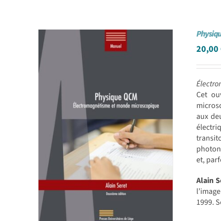
Physiqu
20,00
Électr
Cet ou
microsc
aux de
électri
transit
photon,
et, par
Alain S
l’image
1999. S