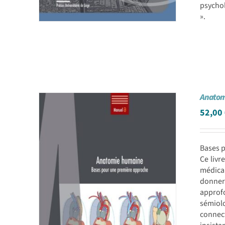
psychol
».
Anatom
52,00
Bases 
Ce livr
médical
donner
approf
sémiol
connec