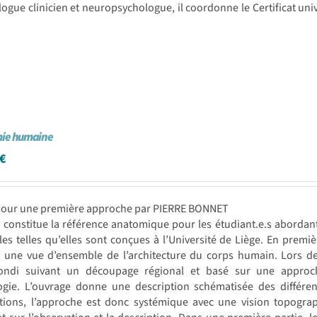
ogue clinicien et neuropsychologue, il coordonne le Certificat univ
ie humaine
€
pour une première approche par PIERRE BONNET
e constitue la référence anatomique pour les étudiant.e.s aborda
es telles qu’elles sont conçues à l’Université de Liège. En premi
 une vue d’ensemble de l’architecture du corps humain. Lors des
ondi suivant un découpage régional et basé sur une approche
ogie. L’ouvrage donne une description schématisée des différen
tions, l’approche est donc systémique avec une vision topograp