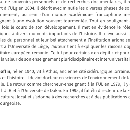
e de souvenirs personnels et de recherches documentaires, il re
rt à l’ULg en 2004. Il décrit avec minutie les diverses phases de s
ronnement, au sein d’un monde académique francophone méfia
ignant à une évolution souvent tourmentée. Tout en soulignant 
 fois le cours de son développement. Il met en évidence le rôle
fiques à divers moments importants de l’histoire. Il relève aussi l
ies du personnel et leur bel attachement à l’institution arlonaise. 
rt à l’Université de Liège, l’auteur tient à expliquer les raisons obj
itaire européen remanié. Ce fut pour certains « en dépit » et pour d
 la valeur de son enseignement pluridisciplinaire et interuniversitai
offin
, né en 1940, vit à Athus, ancienne cité sidérurgique lorraine
s et l’histoire. Il devint docteur en sciences de l’environnement de 
le. De retour comme chercheur-enseignant à la FUL en 1979, il y d
à l’ULB et à l’Université de Dakar. En 1995, il fut élu directeur de la 
ulturel local et s’adonne à des recherches et à des publications d
ourgeoise.