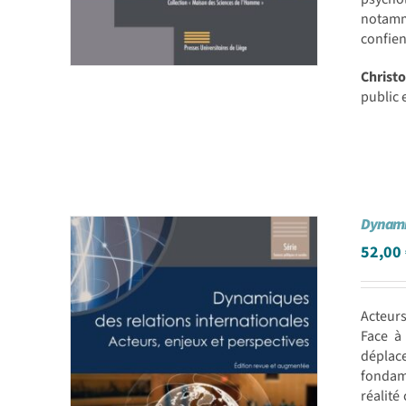
notamme
confien
Christ
public 
Dynamiq
52,00
Acteur
Face à
déplac
fondame
réalité