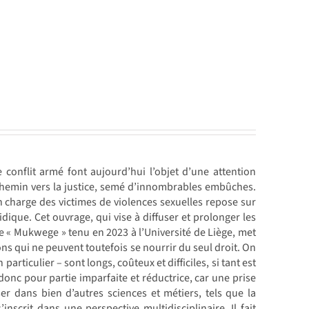
 conflit armé font aujourd’hui l’objet d’une attention
chemin vers la justice, semé d’innombrables embûches.
 charge des victimes de violences sexuelles repose sur
idique. Cet ouvrage, qui vise à diffuser et prolonger les
le « Mukwege » tenu en 2023 à l’Université de Liège, met
ions qui ne peuvent toutefois se nourrir du seul droit. On
articulier – sont longs, coûteux et difficiles, si tant est
 donc pour partie imparfaite et réductrice, car une prise
r dans bien d’autres sciences et métiers, tels que la
’inscrit dans une perspective multidisciplinaire. Il fait