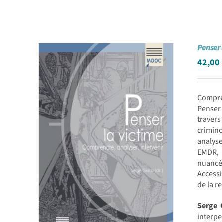
Penser 
42,00
Compre
Penser 
travers
crimino
analyse
EMDR, h
nuancée
Accessi
de la r
Serge 
interpe