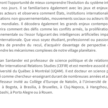
riront l’opportunité de mieux comprendre l’évolution du système in
 nos jours. Il se familiarisera également avec les jeux et enjeux
es acteurs et observera comment États, institutions international
ations non-gouvernementales, mouvements sociaux ou acteurs illég
es mondiales. Il décodera également les grands enjeux contempo
ira comment des défis comme les conflits armés, la prolifération
nementale ou l’essor fulgurant des intelligences artificielles im
nternationale. Que vous soyez étudiant, professionnel ou passion
tra de prendre du recul, d’acquérir davantage de perspective 
dre les mécanismes complexes de notre village planétaire.
an Santander est professeur de science politique et de relations 
for International Relations Studies (CEFIR) et est membre associé d
iversité du Québec à Montréal (UQAM). Il est docteur en science po
lé comme chercheur-enseignant durant de nombreuses années et a réa
fesseur invité au Collège d’Europe de Natolin, à l’Université d
à Bogota, à Brasilia, à Bruxelles, à Cluj-Napoca, à Hangzhou,
ashi, à Porto Alegre ou à Rouen.