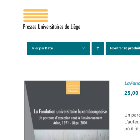
Passer
au
contenu
Trier par
Date
Montrer
20 produi
La Fond
25,00
Un parc
L’auteu
où il f