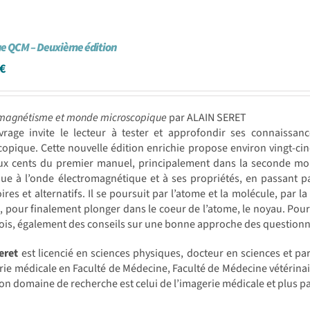
e QCM – Deuxième édition
€
omagnétisme et monde microscopique
par ALAIN SERET
vrage invite le lecteur à tester et approfondir ses connaiss
opique. Cette nouvelle édition enrichie propose environ vingt-ci
ux cents du premier manuel, principalement dans la seconde moit
que à l’onde électromagnétique et à ses propriétés, en passant p
oires et alternatifs. Il se poursuit par l’atome et la molécule, par l
 pour finalement plonger dans le coeur de l’atome, le noyau. Pour
fois, également des conseils sur une bonne approche des questionn
eret
est licencié en sciences physiques, docteur en sciences et pa
rie médicale en Faculté de Médecine, Faculté de Médecine vétérinair
on domaine de recherche est celui de l’imagerie médicale et plus p