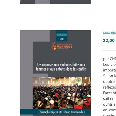
Les rép
22,00
par CH
Les vio
importa
Selon l
quatre 
réflexi
l’accen
sait en
qu’ils 
en com
psychol