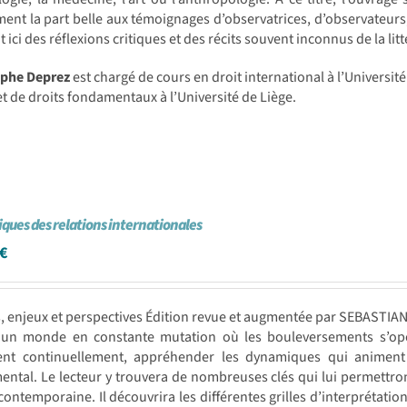
nt la part belle aux témoignages d’observatrices, d’observateurs, 
t ici des réflexions critiques et des récits souvent inconnus de la lit
ophe Deprez
est chargé de cours en droit international à l’Universit
et de droits fondamentaux à l’Université de Liège.
ues des relations internationales
€
s, enjeux et perspectives Édition revue et augmentée par SEBAST
 un monde en constante mutation où les bouleversements s’opè
ent continuellement, appréhender les dynamiques qui animent e
ntal. Le lecteur y trouvera de nombreuses clés qui lui permettront 
 contemporaine. Il découvrira les différentes grilles d’interprétat