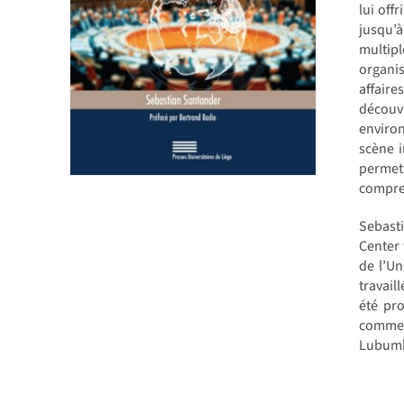
lui off
jusqu’à
multipl
organis
affair
découvr
environ
scène i
permet
compren
Sebasti
Center 
de l’Un
travail
été pro
comme 
Lubumb