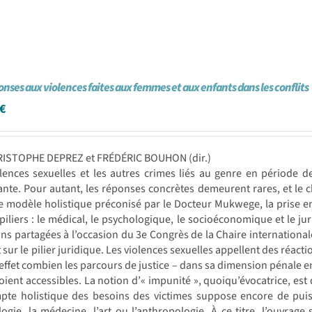
onses aux violences faites aux femmes et aux enfants dans les conflits
€
RISTOPHE DEPREZ et FRÉDÉRIC BOUHON (dir.)
lences sexuelles et les autres crimes liés au genre en période de
nte. Pour autant, les réponses concrètes demeurent rares, et le 
e modèle holistique préconisé par le Docteur Mukwege, la prise en
piliers : le médical, le psychologique, le socioéconomique et le jur
ons partagées à l’occasion du 3e Congrès de la Chaire internationa
t sur le pilier juridique. Les violences sexuelles appellent des réact
 effet combien les parcours de justice – dans sa dimension pénale en p
soient accessibles. La notion d’« impunité », quoiqu’évocatrice, est
pte holistique des besoins des victimes suppose encore de puise
ogie, la médecine, l’art ou l’anthropologie. À ce titre, l’ouvrage s