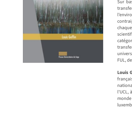
Sur bas
transfe
l’envi
contra
chaque
scienti
catégor
transfe
univers
FUL, de
Louis G
françai
nationa
l’UCL, 
monde c
luxemb