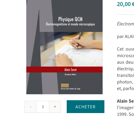
20,00
Électro
par ALA
Cet ouv
microsco
aux deu
électriq
transito
photon, 
et, parf
Alain Se
ACHETER
l’imager
quantité
1999. So
de
Physique
QCM