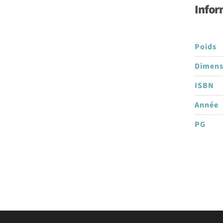
-
Infor
Deuxième
édition
Poids
Dimens
ISBN
Année
PG