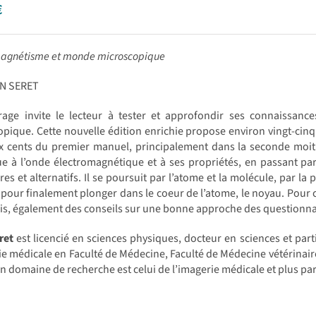
€
magnétisme et monde microscopique
IN SERET
rage invite le lecteur à tester et approfondir ses connaissa
pique. Cette nouvelle édition enrichie propose environ vingt-cin
x cents du premier manuel, principalement dans la seconde moiti
ue à l’onde électromagnétique et à ses propriétés, en passant pa
ires et alternatifs. Il se poursuit par l’atome et la molécule, par la 
pour finalement plonger dans le coeur de l’atome, le noyau. Pour 
ois, également des conseils sur une bonne approche des questionna
ret
est licencié en sciences physiques, docteur en sciences et par
ie médicale en Faculté de Médecine, Faculté de Médecine vétérinaire
n domaine de recherche est celui de l’imagerie médicale et plus pa