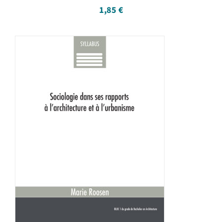
1,85
€