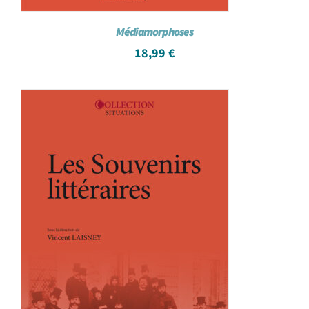
Médiamorphoses
18,99
€