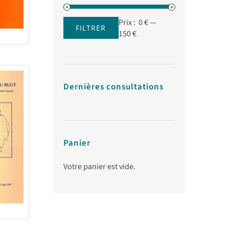
Prix :
0 €
—
FILTRER
Prix
Prix
150 €
min
max
Dernières consultations
Panier
Votre panier est vide.