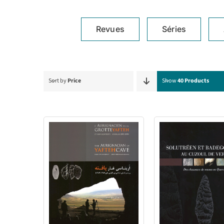
Revues
Séries
Sort by
Price
Show
40 Products