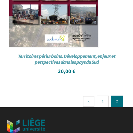
Territoires périurbains. Développement, enjeux et
perspectives dans les pays du Sud
30,00
€
1
2