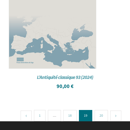
L’Antiquité classique 93 (2024)
90,00
€
1
…
18
19
20