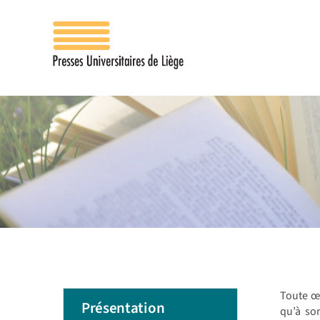
Passer
au
contenu
Toute œu
Présentation
qu’à son