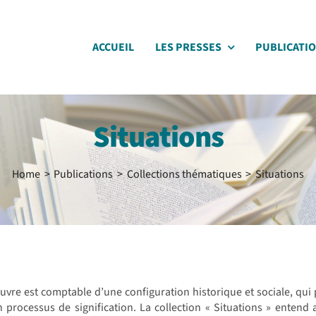
ACCUEIL
LES PRESSES
PUBLICATI
Situations
Home
Publications
Collections thématiques
Situations
vre est comptable d’une configuration historique et sociale, qui 
 processus de signification. La collection « Situations » entend 