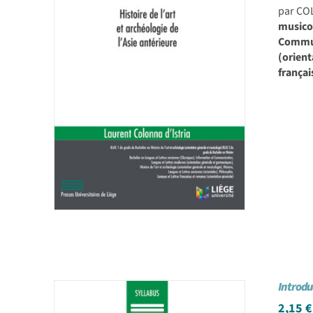
par CO
musicol
Communi
(orient
françai
Introdu
2,15
€