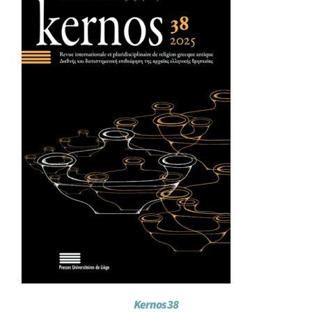
Achat en ligne
Panier WooCommerce
Kernos 38