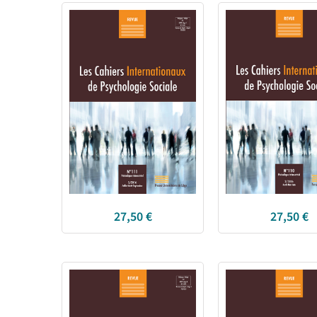
27,50
€
27,50
€