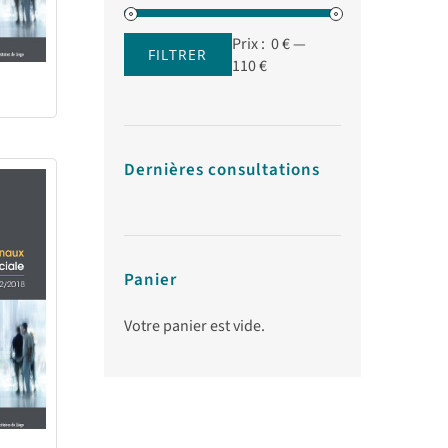
Prix :
0 €
—
FILTRER
Prix
Prix
110 €
min
max
Dernières consultations
Panier
Votre panier est vide.