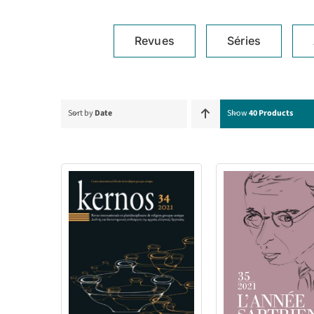
Revues
Séries
Sort by
Date
Show
40 Products