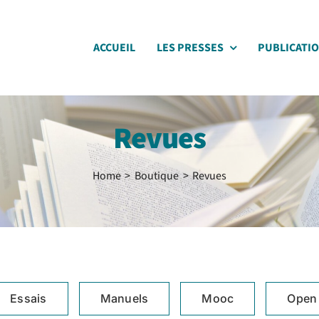
ACCUEIL
LES PRESSES
PUBLICATI
Revues
Home
Boutique
Revues
Essais
Manuels
Mooc
Open