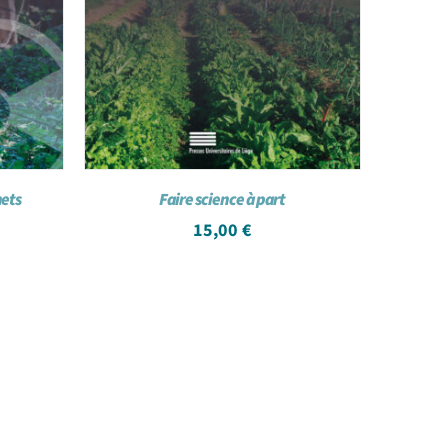
hets
Faire science à part
15,00
€