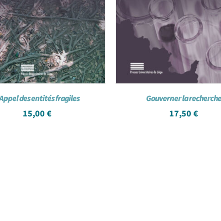
’Appel des entités fragiles
Gouverner la recherch
15,00
€
17,50
€