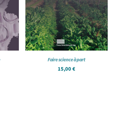
e
Faire science à part
15,00
€