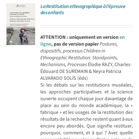
La Restitution ethnographique à l’épreuve
Achat en ligne
des enfants
Panier WooCommerce
ATTENTION : uniquement en version
en
ligne
, pas de version papier
Postures,
dispositifs, processus
Children in
Ethnographic Restitution: Standpoints,
Mechanisms, Processes
Élodie RAZY, Charles-
Édouard DE SUREMAIN & Neyra Patricia
ALVARADO SOLÍS (éds)
Si les débats sur les restitutions muséales,
les approches participatives et la science
ouverte occupent chaque jour davantage de
place au sein du monde académique, la «
fabrique » et les usages de la restitution des
résultats de la recherche restent quant à eux
encore peu abordés. Que signifie restituer,
pourquoi, comment, et à qui ? Avec quelle