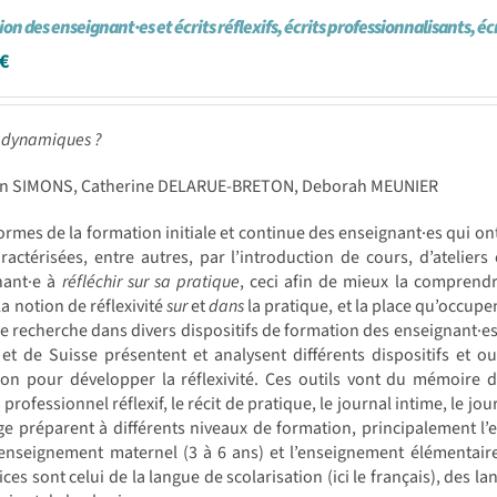
on des enseignant·es et écrits réflexifs, écrits professionnalisants, éc
€
 dynamiques ?
n SIMONS, Catherine DELARUE-BRETON, Deborah MEUNIER
ormes de la formation initiale et continue des enseignant·es qui o
ractérisées, entre autres, par l’introduction de cours, d’ateliers
nant·e à
réfléchir sur sa pratique
, ceci afin de mieux la comprend
la notion de réflexivité
sur
et
dans
la pratique, et la place qu’occupent
de recherche dans divers dispositifs de formation des enseignant·e
et de Suisse présentent et analysent différents dispositifs et o
on pour développer la réflexivité. Ces outils vont du mémoire d
 professionnel réflexif, le récit de pratique, le journal intime, le 
ge préparent à différents niveaux de formation, principalement l
’enseignement maternel (3 à 6 ans) et l’enseignement élémentair
ices sont celui de la langue de scolarisation (ici le français), des 