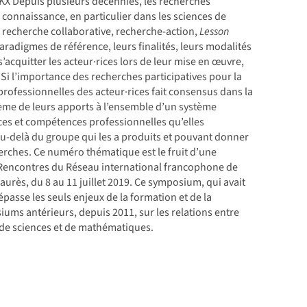
KX Depuis plusieurs décennies, les recherches
 connaissance, en particulier dans les sciences de
s : recherche collaborative, recherche-action,
Lesson
 paradigmes de référence, leurs finalités, leurs modalités
s’acquitter les acteur·rices lors de leur mise en œuvre,
e. Si l’importance des recherches participatives pour la
rofessionnelles des acteur·rices fait consensus dans la
̀me de leurs apports à l’ensemble d’un système
ances et compétences professionnelles qu’elles
au-delà du groupe qui les a produits et pouvant donner
rches. Ce numéro thématique est le fruit d’une
s Rencontres du Réseau international francophone de
urès, du 8 au 11 juillet 2019. Ce symposium, qui avait
́passe les seuls enjeux de la formation et de la
siums antérieurs, depuis 2011, sur les relations entre
de sciences et de mathématiques.