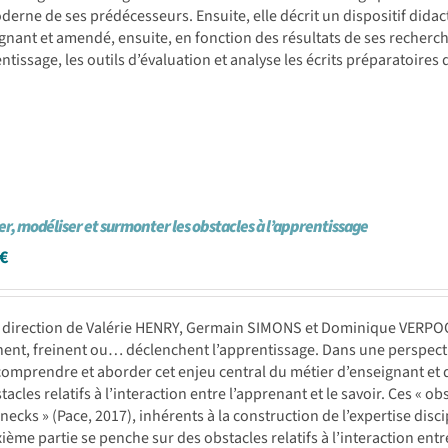
erne de ses prédécesseurs. Ensuite, elle décrit un dispositif didac
gnant et amendé, ensuite, en fonction des résultats de ses recherche
ntissage, les outils d’évaluation et analyse les écrits préparatoires
ier, modéliser et surmonter les obstacles à l’apprentissage
€
 direction de Valérie HENRY, Germain SIMONS et Dominique VERPOO
nt, freinent ou… déclenchent l’apprentissage. Dans une perspectiv
omprendre et aborder cet enjeu central du métier d’enseignant et d
tacles relatifs à l’interaction entre l’apprenant et le savoir. Ces « 
enecks » (Pace, 2017), inhérents à la construction de l’expertise dis
ième partie se penche sur des obstacles relatifs à l’interaction ent