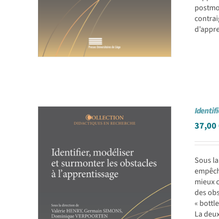
postmod
contrai
d’appre
Identif
37,00
Sous la
empêche
mieux c
des obs
« bottl
La deux