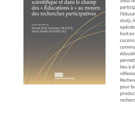
Sous la
partici
l’éduc
study
, 
opérat
font en
coconst
communa
éducat
permett
lieu à
réflex
Recherc
pour bu
product
recherc