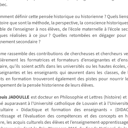
bec.
mment définir cette pensée historique ou historienne ? Quels liens
stoire que sont la méthode, la perspective, la conscience historique
ible de l’enseigner à nos élèves, de l’école maternelle à l’école 
ques réalisées à ce jour ? Quelles retombées en dégager pour l
ignement secondaire ?
me rassemble des contributions de chercheuses et chercheurs venu
ulièrement les formatrices et formateurs d’enseignantes et d’en
ire, qu’ils soient actifs dans les universités ou les hautes école
eignantes et les enseignants qui œuvrent dans les classes, de l
nts en formation trouveront également des pistes pour nourrir l
pement de la pensée historienne de leurs élèves.
ouis JADOULLE
est docteur en Philosophie et Lettres (histoire) et
é auparavant à l’Université catholique de Louvain et à l’Université
acultaire « Didactique et formation des enseignants » (DIDAC
entissage et l’évaluation des compétences et des concepts en h
ire, les acquis culturels des élèves et l’enseignement-apprentissa