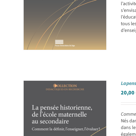
l’activ
s’envis
l’éduca
tous le
d’ensei
La pens
20,00
Comment
Nés dan
dans le
égaleme