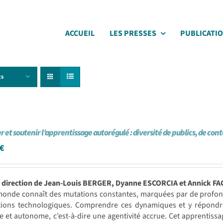
ACCUEIL
LES PRESSES
PUBLICATI
ts
r et soutenir l’apprentissage autorégulé : diversité de publics, de con
€
a direction de Jean-Louis BERGER, Dyanne ESCORCIA et Annick 
monde connaît des mutations constantes, marquées par de profond
tions technologiques. Comprendre ces dynamiques et y répondr
ve et autonome, c’est-à-dire une agentivité accrue. Cet apprentissa