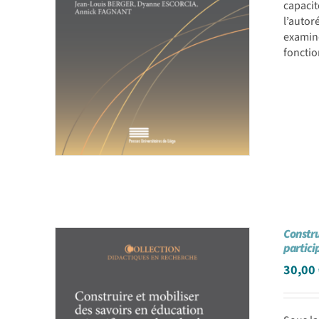
capaci
l’autor
examine
fonctio
Constru
partici
30,00