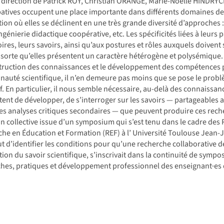
 direction de Patrick ROY, Christian ORANGE, Marie-Noëlle HINDRYC
patives occupent une place importante dans différents domaines de
ation où elles se déclinent en une très grande diversité d’approche
ingénierie didactique coopérative, etc. Les spécificités liées à leurs
oires, leurs savoirs, ainsi qu’aux postures et rôles auxquels doivent 
 sorte qu’elles présentent un caractère hétérogène et polysémiqu
ruction des connaissances et le développement des compétences p
uté scientifique, il n’en demeure pas moins que se pose le proble
if. En particulier, il nous semble nécessaire, au-delà des connaiss
ent de développer, de s’interroger sur les savoirs — partageables 
 des analyses critiques secondaires — que peuvent produire ces reche
ion collective issue d’un symposium qui s’est tenu dans le cadre de
he en Éducation et Formation (REF) à l’ Université Toulouse Jean-Ja
t d’identifier les conditions pour qu’une recherche collaborative de
ion du savoir scientifique, s’inscrivait dans la continuité de sympo
hes, pratiques et développement professionnel des enseignant·es 