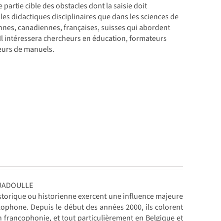
 partie cible des obstacles dont la saisie doit
 les didactiques disciplinaires que dans les sciences de
iennes, canadiennes, françaises, suisses qui abordent
Il intéressera chercheurs en éducation, formateurs
teurs de manuels.
s JADOULLE
storique ou historienne exercent une influence majeure
lophone. Depuis le début des années 2000, ils colorent
francophonie, et tout particulièrement en Belgique et