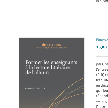
la biol
Former 
35,00
par Gra
l’entré
récit) 
traduit
en déce
que leu
répondr
enseign
l’appre