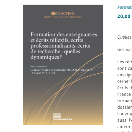
Formati
20,00
Quelles
Germai
Les réf
sont ca
enseig
cerner 
écrits 
France 
formati
dossier
l’ouvra
aussi l
auteur·