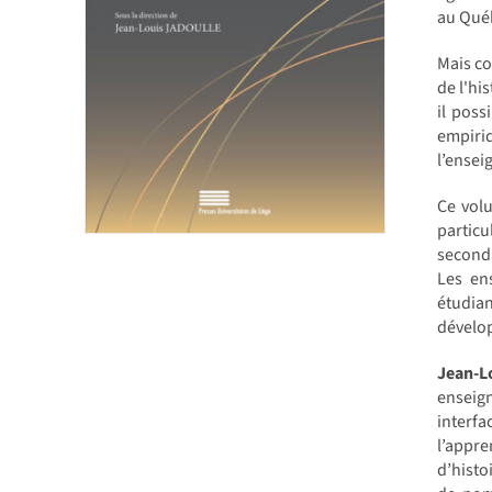
au Qué
Mais co
de l'hi
il poss
empiri
l’ense
Ce volu
partic
seconda
Les ens
étudia
dévelop
Jean-L
enseign
interf
l’appr
d’histo