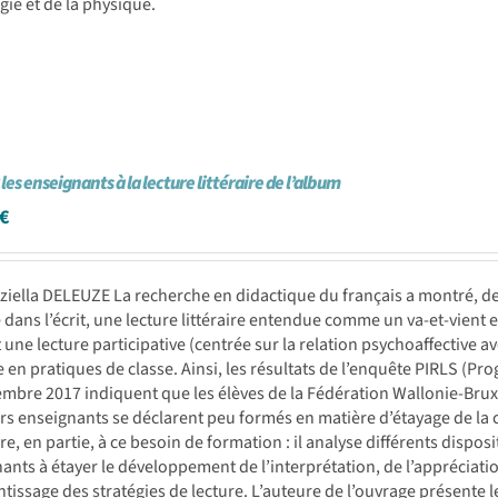
ogie et de la physique.
les enseignants à la lecture littéraire de l’album
€
ziella DELEUZE La recherche en didactique du français a montré, de
e dans l’écrit, une lecture littéraire entendue comme un va-et-vient 
et une lecture participative (centrée sur la relation psychoaffective 
e en pratiques de classe. Ainsi, les résultats de l’enquête PIRLS (Pr
mbre 2017 indiquent que les élèves de la Fédération Wallonie-Bruxe
rs enseignants se déclarent peu formés en matière d’étayage de la
e, en partie, à ce besoin de formation : il analyse différents disposi
ants à étayer le développement de l’interprétation, de l’appréciat
ntissage des stratégies de lecture. L’auteure de l’ouvrage présente l