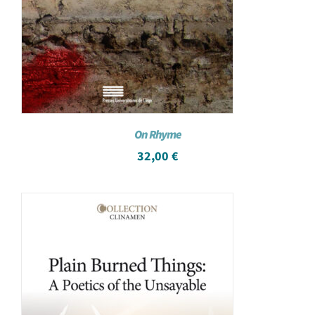
On Rhyme
32,00
€