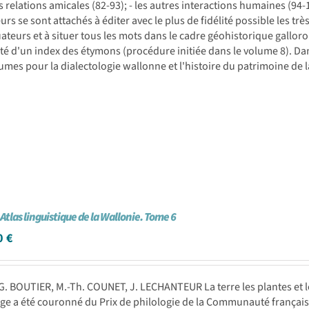
les relations amicales (82-93); - les autres interactions humaines (
urs se sont attachés à éditer avec le plus de fidélité possible les t
ateurs et à situer tous les mots dans le cadre géohistorique gallo
é d'un index des étymons (procédure initiée dans le volume 8). Dan
umes pour la dialectologie wallonne et l'histoire du patrimoine de la
 Atlas linguistique de la Wallonie. Tome 6
0
€
G. BOUTIER, M.-Th. COUNET, J. LECHANTEUR La terre les plantes et les
ge a été couronné du Prix de philologie de la Communauté français