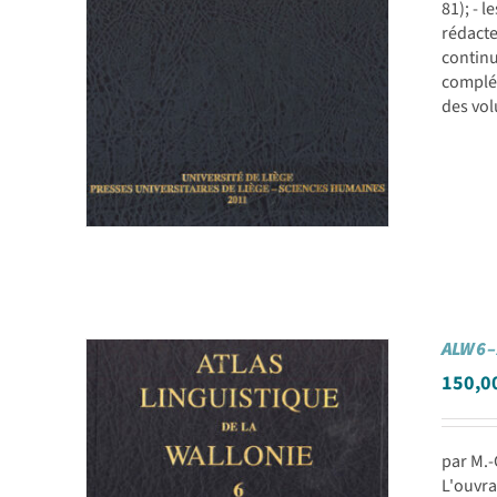
81); - 
rédacte
continu
complét
des vol
ALW 6 –
150,0
par M.-
L'ouvra