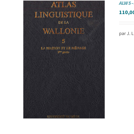
ALW 5 –
110,0
par J.