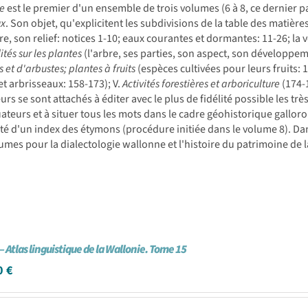
ie
est le premier d'un ensemble de trois volumes (6 à 8, ce dernier pa
x
. Son objet, qu'explicitent les subdivisions de la table des matières,
re, son relief: notices 1-10; eaux courantes et dormantes: 11-26; la vé
ités sur les plantes
(l'arbre, ses parties, son aspect, son développement
 et d'arbustes; plantes à fruits
(espèces cultivées pour leurs fruits:
et arbrisseaux: 158-173); V.
Activités forestières et arboriculture
(174-
urs se sont attachés à éditer avec le plus de fidélité possible les t
ateurs et à situer tous les mots dans le cadre géohistorique gallo
é d'un index des étymons (procédure initiée dans le volume 8). Dan
umes pour la dialectologie wallonne et l'histoire du patrimoine de la
– Atlas linguistique de la Wallonie. Tome 15
0
€