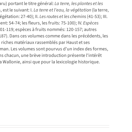
ru) portant le titre général:
La terre, les plantes et les
 est le suivant: I.
La terre et l'eau, la végétation
(la terre,
gétation: 27-40); II.
Les routes et les chemins
(41-53); III.
: 54-74; les fleurs, les fruits: 75-100); IV.
Espèces
 101-119; espèces à fruits nommés: 120-157; autres
187). Dans ces volumes comme dans les précédents, les
rès riches matériaux rassemblés par Haust et ses
roman. Les volumes sont pourvus d'un index des formes,
s chacun, une brève introduction présente l'intérêt
 Wallonie, ainsi que pour la lexicologie historique.