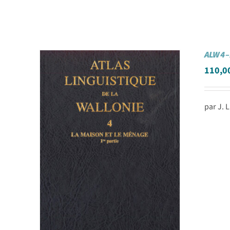
ALW 4 –
110,0
par J.