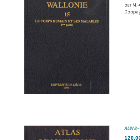
par M.
Doppagn
ALW 8 –
120,0