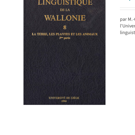
par M.
l'Unive
linguis