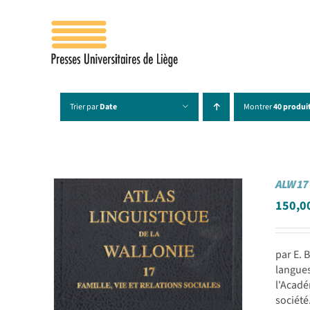
Passer
au
contenu
Trier par
Date
Montrer
40 produi
ALW 17 
150,0
par E. 
langues
l'Acadé
société