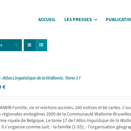
ACCUEIL
LES PRESSES
PUBLICATI
ts
– Atlas Linguistique de la Wallonie. Tome 17
0
€
BAIWIR
Famille, vie et relations sociales
, 160 notices et 66 cartes. L'o
 régionales endogènes 2009 de la Communauté Wallonie-Bruxelles; 
mie royale de Belgique. Le tome 17 de l'
Atlas linguistique de la Wall
. Il s'organise comme suit: - la famille (1-55); - l'organisation géogra