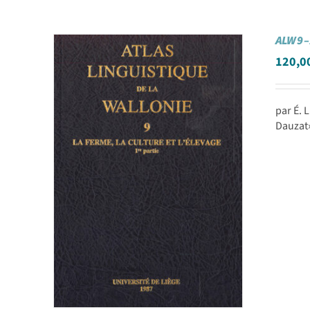
ALW 9 –
120,0
par É. 
Dauzat»