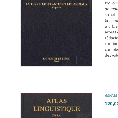
Wallon
animau
sa natu
Général
d'arbres
arbres 
rédacte
continu
complét
des vol
ALW 15 
120,0