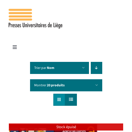
Passer
au
contenu
Toggle
Navigation
Accueil
Trier par
Nom
Les presses
Montrer
20 produits
Publications
Contacts
Stock épuisé