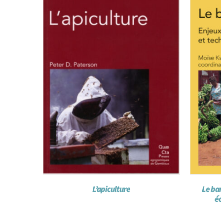
L’apiculture
Le ba
é