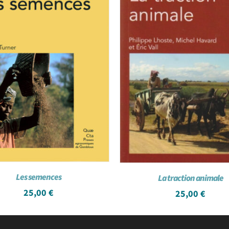
Les semences
La traction animale
25,00
€
25,00
€