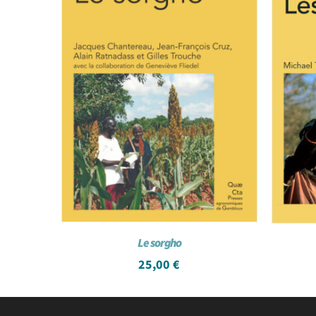
Le sorgho
25,00
€