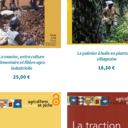
Le palmier à huile en plant
Le manioc, entre culture
villageoise
limentaire et filière agro-
18,30
€
industrielle
25,00
€