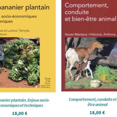
Comportement, conduite et 
nanier plantain. Enjeux socio-
être animal
conomiques et techniques
18,00
€
18,00
€