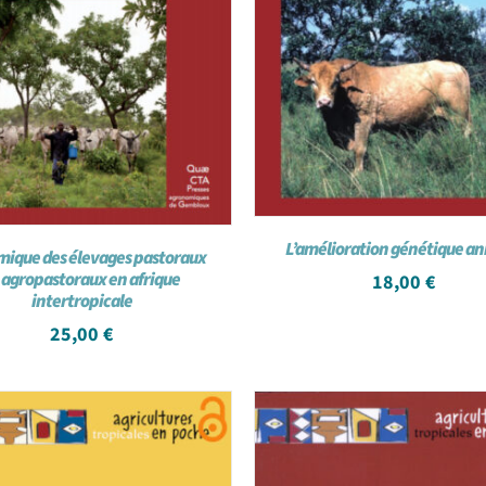
L’amélioration génétique a
ique des élevages pastoraux
 agropastoraux en afrique
18,00
€
intertropicale
25,00
€