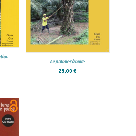
ation
Le palmier à huile
25,00
€