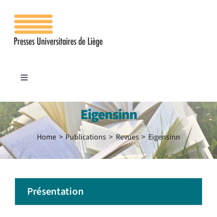
Passer
au
contenu
Toggle
Navigation
Accueil
Eigensinn
Les presses
Home
Publications
Revues
Eigensinn
Publications
Présentation
Contacts