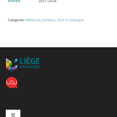
Année
2017-2018
Categories:
Médecine
,
Syllabus
,
Tout le catalogue