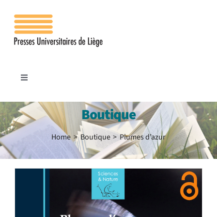
Passer
au
contenu
Toggle
Navigation
Accueil
Boutique
Les presses
Home
Boutique
Plumes d’azur
Publications
Contacts