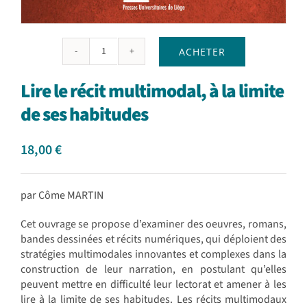
ACHETER
quantité
de
Lire le récit multimodal, à la limite
Lire
le
de ses habitudes
récit
multimodal,
18,00
€
à
la
limite
de
par Côme MARTIN
ses
Cet ouvrage se propose d’examiner des oeuvres, romans,
habitudes
bandes dessinées et récits numériques, qui déploient des
stratégies multimodales innovantes et complexes dans la
construction de leur narration, en postulant qu’elles
peuvent mettre en difficulté leur lectorat et amener à les
lire à la limite de ses habitudes. Les récits multimodaux