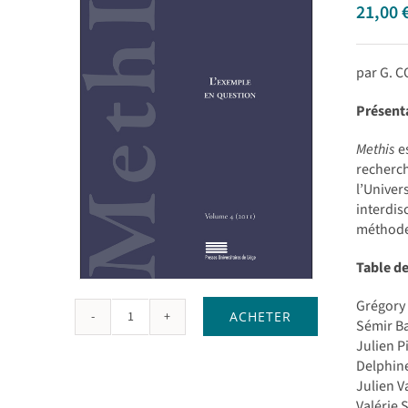
21,00
par G. 
Présenta
Methis
es
recherc
l’Unive
interdis
méthode 
Table d
Grégory
ACHETER
quantité
Sémir Ba
de
Julien P
L'exemple
Delphin
en
Julien V
question
Valérie 