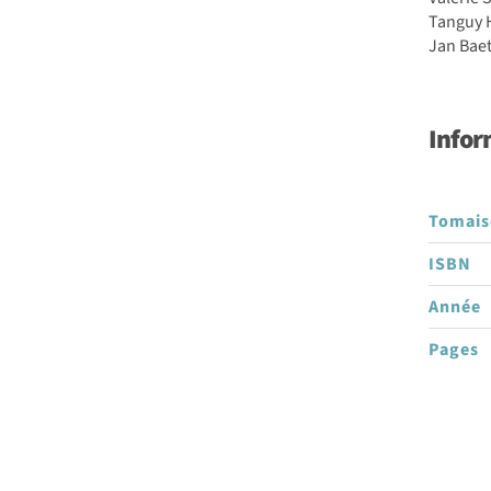
Tanguy 
Jan Bae
Infor
Tomai
ISBN
Année
Pages