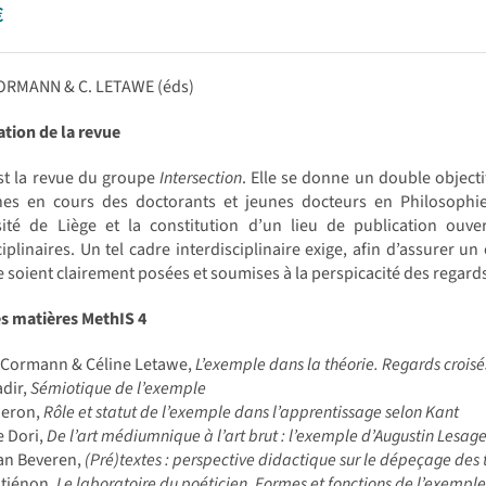
€
CORMANN & C. LETAWE (éds)
tion de la revue
t la revue du groupe
Intersection
. Elle se donne un double objectif
hes en cours des doctorants et jeunes docteurs en Philosophie
rsité de Liège et la constitution d’un lieu de publication ou
ciplinaires. Un tel cadre interdisciplinaire exige, afin d’assurer 
soient clairement posées et soumises à la perspicacité des regards c
es matières MethIS 4
 Cormann & Céline Letawe,
L’exemple dans la théorie. Regards croisé
dir,
Sémiotique de l’exemple
ieron,
Rôle et statut de l’exemple dans l’apprentissage selon Kant
e Dori,
De l’art médiumnique à l’art brut : l’exemple d’Augustin Lesag
an Beveren,
(Pré)textes : perspective didactique sur le dépeçage des t
Stiénon,
Le laboratoire du poéticien. Formes et fonctions de l’exempl