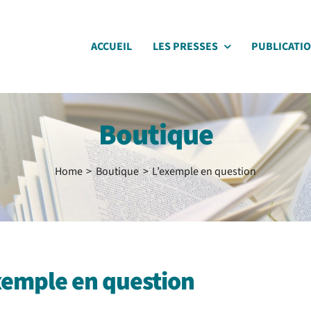
ACCUEIL
LES PRESSES
PUBLICATI
Boutique
Home
Boutique
L’exemple en question
xemple en question