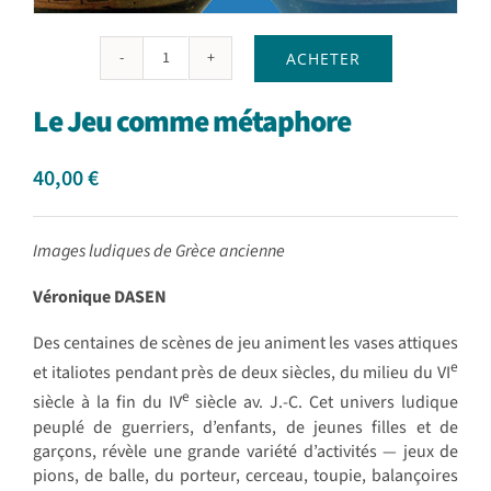
ACHETER
quantité
de
Le Jeu comme métaphore
Le
Jeu
comme
40,00
€
métaphore
Images ludiques de Grèce ancienne
Véronique DASEN
Des centaines de scènes de jeu animent les vases attiques
e
et italiotes pendant près de deux siècles, du milieu du VI
e
siècle à la fin du IV
siècle av. J.-C. Cet univers ludique
peuplé de guerriers, d’enfants, de jeunes filles et de
garçons, révèle une grande variété d’activités — jeux de
pions, de balle, du porteur, cerceau, toupie, balançoires