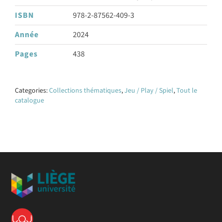
ISBN
978-2-87562-409-3
Année
2024
Pages
438
Categories:
Collections thématiques
,
Jeu / Play / Spiel
,
Tout le
catalogue