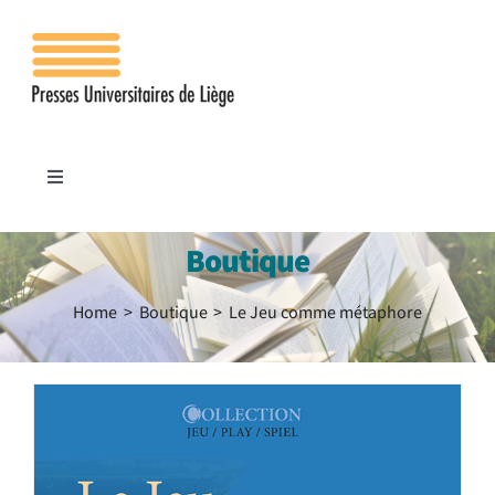
Passer
au
contenu
Toggle
Navigation
Accueil
Boutique
Les presses
Home
Boutique
Le Jeu comme métaphore
Publications
Contacts