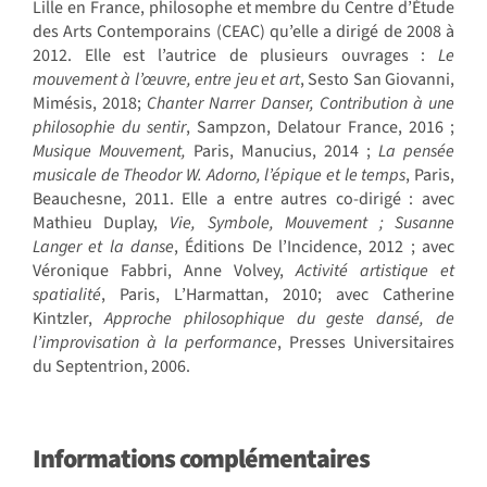
Lille en France, philosophe et membre du Centre d’Étude
des Arts Contemporains (CEAC) qu’elle a dirigé de 2008 à
2012. Elle est l’autrice de plusieurs ouvrages :
Le
mouvement à l’œuvre, entre jeu et art
, Sesto San Giovanni,
Mimésis, 2018;
Chanter Narrer Danser, Contribution à une
philosophie du sentir
, Sampzon, Delatour France, 2016 ;
Musique Mouvement,
Paris, Manucius, 2014 ;
La pens
é
e
musicale de Theodor W. Adorno, l
’épique et le temps
, Paris,
Beauchesne, 2011. Elle a entre autres co-dirigé : avec
Mathieu Duplay,
Vie, Symbole, Mouvement
; Susanne
Langer et la danse
, Éditions De l’Incidence, 2012 ; avec
Véronique Fabbri, Anne Volvey,
Activité artistique et
spatialité
, Paris, L’Harmattan, 2010; avec Catherine
Kintzler,
Approche philosophique du geste dansé, de
l’improvisation à
la performance
, Presses Universitaires
du Septentrion, 2006.
Informations complémentaires