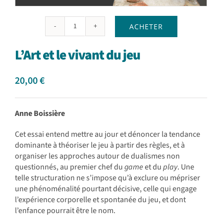
ACHETER
quantité
de
L’Art et le vivant du jeu
L'Art
et
le
20,00
€
vivant
du
jeu
Anne Boissière
Cet essai entend mettre au jour et dénoncer la tendance
dominante à théoriser le jeu à partir des règles, et à
organiser les approches autour de dualismes non
questionnés, au premier chef du
game
et du
play
. Une
telle structuration ne s’impose qu’à exclure ou mépriser
une phénoménalité pourtant décisive, celle qui engage
l’expérience corporelle et spontanée du jeu, et dont
l’enfance pourrait être le nom.