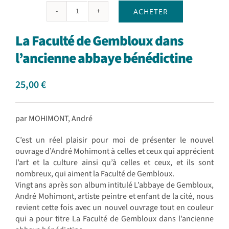
ACHETER
quantité
de
La Faculté de Gembloux dans
La
Faculté
l’ancienne abbaye bénédictine
de
Gembloux
25,00
€
dans
l'ancienne
abbaye
bénédictine
par MOHIMONT, André
C’est un réel plaisir pour moi de présenter le nouvel
ouvrage d’André Mohimont à celles et ceux qui apprécient
l’art et la culture ainsi qu’à celles et ceux, et ils sont
nombreux, qui aiment la Faculté de Gembloux.
Vingt ans après son album intitulé L’abbaye de Gembloux,
André Mohimont, artiste peintre et enfant de la cité, nous
revient cette fois avec un nouvel ouvrage tout en couleur
qui a pour titre La Faculté de Gembloux dans l’ancienne