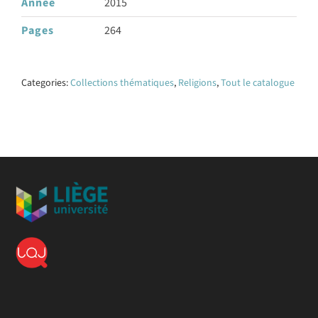
Année
2015
Pages
264
Categories:
Collections thématiques
,
Religions
,
Tout le catalogue