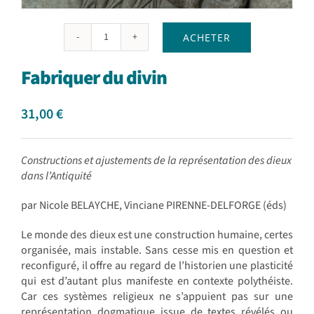
ACHETER
quantité
de
Fabriquer du divin
Fabriquer
du
divin
31,00
€
Constructions et ajustements de la représentation des dieux
dans l’Antiquité
par Nicole BELAYCHE, Vinciane PIRENNE-DELFORGE (éds)
Le monde des dieux est une construction humaine, certes
organisée, mais instable. Sans cesse mis en question et
reconfiguré, il offre au regard de l’historien une plasticité
qui est d’autant plus manifeste en contexte polythéiste.
Car ces systèmes religieux ne s’appuient pas sur une
représentation dogmatique issue de textes révélés ou