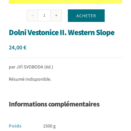
ACHETER
quantité
de
Dolni Vestonice II. Western Slope
Dolni
Vestonice
II.
24,00
€
Western
Slope
par Jiří SVOBODA (éd.)
Résumé indisponible.
Informations complémentaires
Poids
1500 g