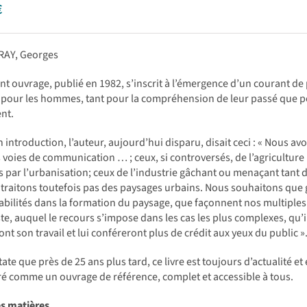
€
RAY, Georges
nt ouvrage, publié en 1982, s’inscrit à l’émergence d’un courant de
pour les hommes, tant pour la compréhension de leur passé que pou
nt.
 introduction, l’auteur, aujourd’hui disparu, disait ceci : « Nous av
 voies de communication … ; ceux, si controversés, de l’agricultur
 par l’urbanisation; ceux de l’industrie gâchant ou menaçant tant de
traitons toutefois pas des paysages urbains. Nous souhaitons que g
bilités dans la formation du paysage, que façonnent nos multiples d
te, auquel le recours s’impose dans les cas les plus complexes, qu’
ont son travail et lui conféreront plus de crédit aux yeux du public »
ate que près de 25 ans plus tard, ce livre est toujours d’actualité et
é comme un ouvrage de référence, complet et accessible à tous.
es matières