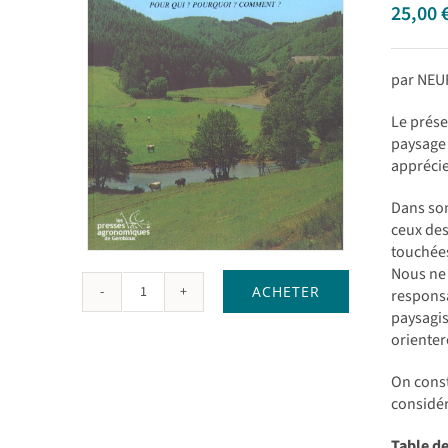
25,00
par NEU
Le prése
paysage 
apprécie
Dans son
ceux des
touchées
Nous ne 
ACHETER
responsa
quantité
paysagis
de
orienter
Des
paysages.
On const
Pour
considér
qui
?
Table d