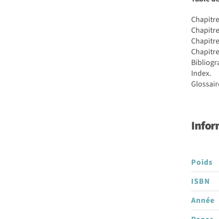
Pourquoi
?
Chapitre
Comment
Chapitre
?
Chapitre
Chapitre
Bibliogr
Index.
Glossair
Infor
Poids
ISBN
Année