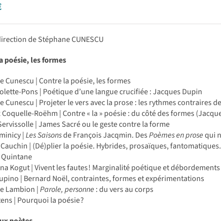
€
 direction de Stéphane CUNESCU
a poésie, les formes
 Cunescu | Contre la poésie, les formes
iolette-Pons | Poétique d’une langue crucifiée : Jacques Dupin
 Cunescu | Projeter le vers avec la prose : les rythmes contraires d
Coquelle-Roëhm | Contre « la » poésie : du côté des formes (Jacqu
Servissolle | James Sacré ou le geste contre la forme
minicy |
Les Saisons
de François Jacqmin. Des
Poèmes en prose
qui n
Cauchin | (Dé)plier la poésie. Hybrides, prosaïques, fantoma­tique
e Quintane
a Kogut | Vivent les fautes ! Marginalité poétique et déborde­ment
Lupino | Bernard Noël, contraintes, formes et expérimentations
e Lambion |
Parole, personne
: du vers au corps
ens | Pourquoi la poésie ?
aux poètes