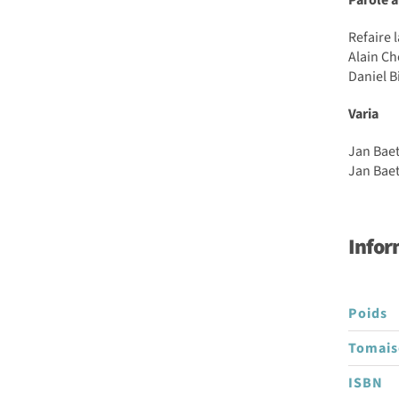
les
formes
Refaire l
Alain Ch
Daniel B
Varia
Jan Baet
Jan Baet
Infor
Poids
Tomai
ISBN