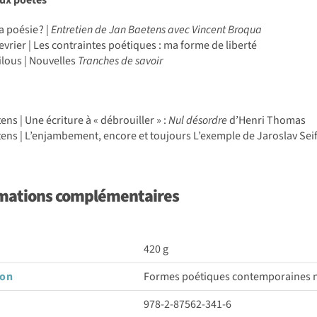
a poésie ? |
Entretien de Jan Baetens avec Vincent Broqua
evrier | Les contraintes poétiques : ma forme de liberté
ilous | Nouvelles
Tranches de savoir
ens | Une écriture à « débrouiller » :
Nul désordre
d’Henri Thomas
ens | L’enjambement, encore et toujours L’exemple de Jaroslav Seif
mations complémentaires
420 g
son
Formes poétiques contemporaines n
978-2-87562-341-6