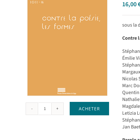
16,00
sous la
Contre l
Stéphane
Émilie V
Stéphane
Margaux 
Nicolas 
Marc Do
Quentin 
Nathali
Magdalen
ACHETER
quantité
Letizia 
de
Stéphan
Contre
Jan Baet
la
poésie,
Parole 