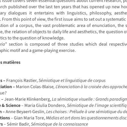
st issue covers seven essential questions about current research, po
rch published over the last ten years that has opened up new horiz
nary dialogues it entertains with linguistics, philosophy, aest
. From this point of view, the first issue aims to set out a systemat
tion of a corpus, the vast problematic area of enunciation, the st
e, the relation of objects to daily life and aesthetics, the question
tics to the question of knowledge.
ria
” section is composed of three studies which deal respectiv
phic motif and a game-playing exercise.
es matières
s –
François Rastier,
Sémiotique et linguistique de corpus
iation –
Marion Colas-Blaise
, L’énonciation à la croisée des approche
que?
 –
Jean-Marie Klinkenberg,
La sémiotique visuelle : Grands paradig
e & Science
– Maria Giulia Dondero,
Sémiotique de l’image scientifi
n –
Anne Beyaert-Geslin,
Les chaises : Prélude à une sémiotique du d
tions
– Gian Maria Tore,
Médias et art dans les questionnements disc
rs
– Sémir Badir,
Sémiotique de la connaissance