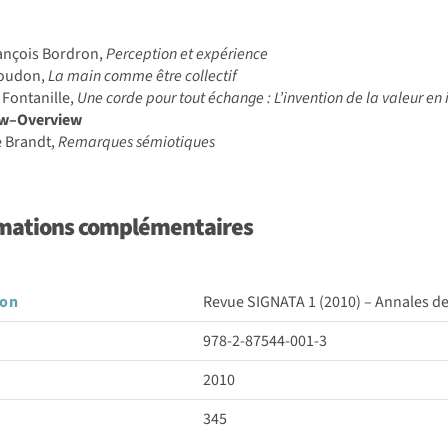
ançois Bordron,
Perception et expérience
Boudon,
La main comme être collectif
Fontanille,
Une corde pour tout échange : L’invention de la valeur en 
ew–Overview
e Brandt,
Remarques sémiotiques
mations complémentaires
son
Revue SIGNATA 1 (2010) – Annales d
978-2-87544-001-3
2010
345