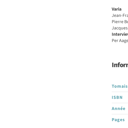
Varia
Jean-Fr
Pierre 
Jacques 
Intervi
Per Aag
Infor
Tomai
ISBN
Année
Pages