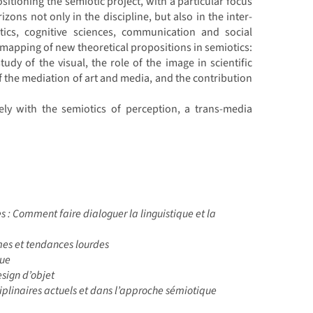
sitioning the semiotic project, with a particular focus
ons not only in the discipline, but also in the inter-
hetics, cognitive sciences, communication and social
ic mapping of new theoretical propositions in semiotics:
udy of the visual, the role of the image in scientific
 of the mediation of art and media, and the contribution
ely with the semiotics of perception, a trans-media
s : Comment faire dialoguer la linguistique et la
mes et tendances lourdes
que
esign d’objet
iplinaires actuels et dans l’approche sémiotique