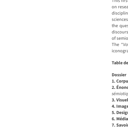
This fir
sémiotique
on resea
actuelle
discipli
sciences
the ques
discours
of semio
The “
Va
iconogra
Table d
Dossier
1. Corpu
2. Énonc
sémioti
3. Visuel
4. Imag
5. Desig
6. Média
7. Savoi