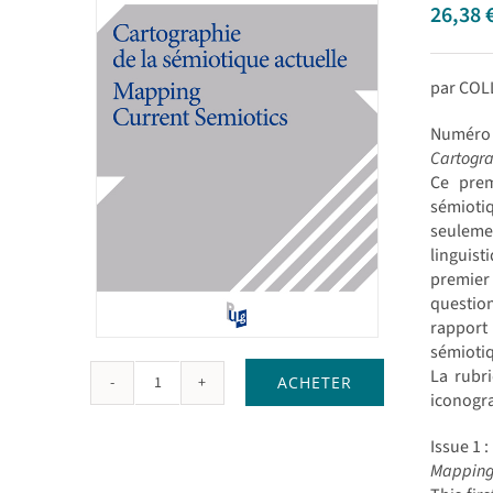
26,38
par COL
Numéro 
Cartogra
Ce prem
sémiotiq
seulemen
linguist
premier 
question
rapport 
sémiotiq
La rubr
ACHETER
quantité
iconogra
de
Cartographie
Issue 1 :
de
Mapping 
la