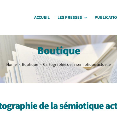
ACCUEIL
LES PRESSES
PUBLICATI
Boutique
Home
Boutique
Cartographie de la sémiotique actuelle
tographie de la sémiotique ac