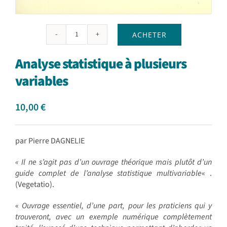
ACHETER
quantité
de
Analyse statistique à plusieurs
Analyse
statistique
variables
à
plusieurs
10,00
€
variables
par Pierre DAGNELIE
« Il ne s’agit pas d’un ouvrage théorique mais plutôt d’un
guide complet de l’analyse statistique multivariable
« .
(Vegetatio).
«
Ouvrage essentiel, d’une part, pour les praticiens qui y
trouveront, avec un exemple numérique complètement