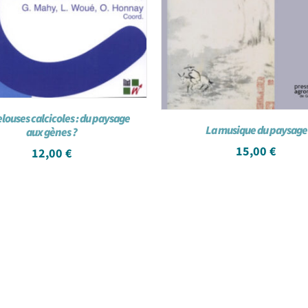
louses calcicoles : du paysage
La musique du paysage
aux gènes ?
15,00
€
12,00
€